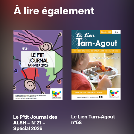
À lire également
Ra
Le Lien Tarn-Agout
Le P’tit Journal des
2
n°58
ALSH – N°21 –
Spécial 2026