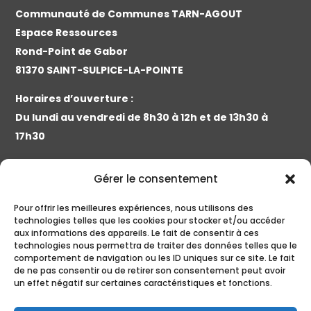
Communauté de Communes TARN-AGOUT
Espace Ressources
Rond-Point de Gabor
81370 SAINT-SULPICE-LA-POINTE
Horaires d’ouverture :
Du lundi au vendredi de 8h30 à 12h et de 13h30 à
17h30
Contact :
Gérer le consentement
Tél. 05 63 41 89 12 | Fax. 05 63 41 89 15 | E-mail :
accueil@cc-tarnagout.fr
Pour offrir les meilleures expériences, nous utilisons des
technologies telles que les cookies pour stocker et/ou accéder
aux informations des appareils. Le fait de consentir à ces
technologies nous permettra de traiter des données telles que le
comportement de navigation ou les ID uniques sur ce site. Le fait
Nous suivre
de ne pas consentir ou de retirer son consentement peut avoir
un effet négatif sur certaines caractéristiques et fonctions.