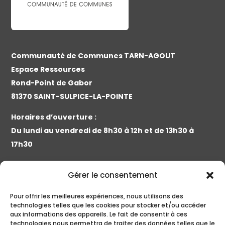
Communauté de Communes TARN-AGOUT
Espace Ressources
Rond-Point de Gabor
81370 SAINT-SULPICE-LA-POINTE
Horaires d’ouverture :
Du lundi au vendredi de 8h30 à 12h et de 13h30 à
17h30
Contact :
Gérer le consentement
Tél. 05 63 41 89 12 | Fax. 05 63 41 89 15 | E-mail :
accueil@cc-tarnagout.fr
Pour offrir les meilleures expériences, nous utilisons des
technologies telles que les cookies pour stocker et/ou accéder
aux informations des appareils. Le fait de consentir à ces
technologies nous permettra de traiter des données telles que le